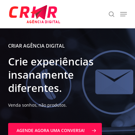
Skip
Menu
to
search
Close
main
Menu
content
CRIAR AGÊNCIA DIGITAL
Crie
experiências
insanamente
diferentes.
Venda sonhos, não produtos.
AGENDE AGORA UMA CONVERSA!