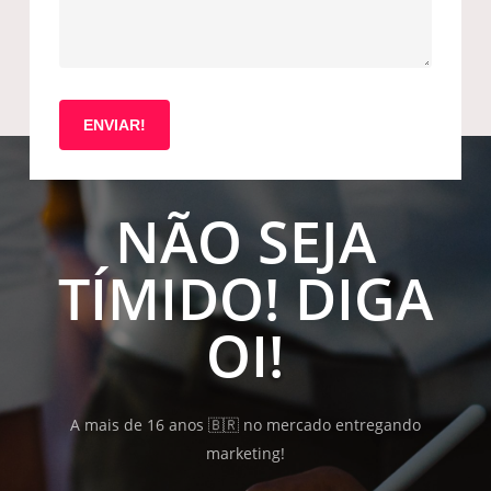
NÃO SEJA
TÍMIDO! DIGA
OI!
A mais de 16 anos 🇧🇷 no mercado entregando
marketing!